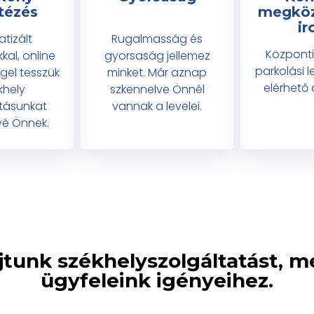
tézés
megköz
ir
tizált
Rugalmasság és
Központi
al, online
gyorsaság jellemez
parkolási 
gel tesszük
minket. Már aznap
elérhető 
khely
szkennelve Önnél
atásunkat
vannak a levelei.
vé Önnek.
jtunk székhelyszolgáltatást, 
ügyfeleink igényeihez.