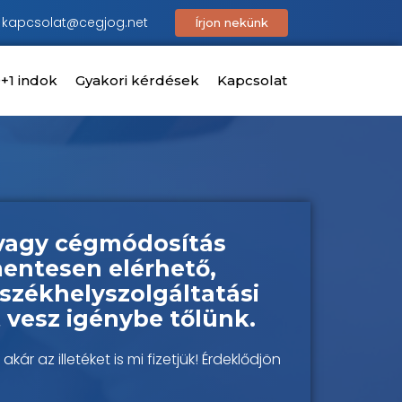
kapcsolat@cegjog.net
Írjon nekünk
+1 indok
Gyakori kérdések
Kapcsolat
 vagy cégmódosítás
mentesen elérhető,
zékhelyszolgáltatási
t vesz igénybe tőlünk.
r az illetéket is mi fizetjük! Érdeklődjön