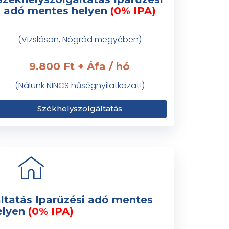
adó mentes helyen
(0% IPA)
(Vizsláson, Nógrád megyében)
9.800 Ft + Áfa / hó
(Nálunk NINCS hűségnyilatkozat!)
Székhelyszolgáltatás
áltatás Iparűzési adó mentes
elyen
(0% IPA)