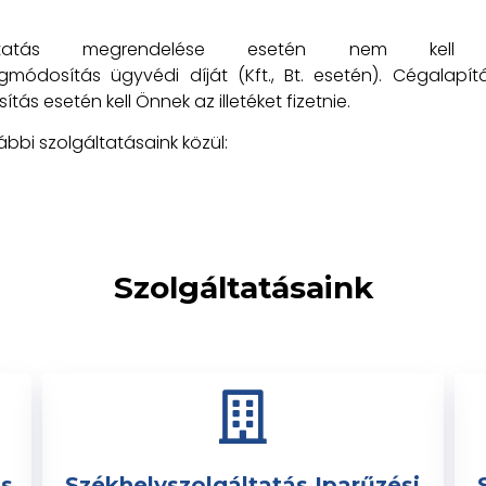
lgáltatás megrendelése esetén nem kell 
módosítás ügyvédi díját (Kft., Bt. esetén). Cégalapítá
tás esetén kell Önnek az illetéket fizetnie.
bbi szolgáltatásaink közül:
Szolgáltatásaink
ás
Székhelyszolgáltatás Iparűzési