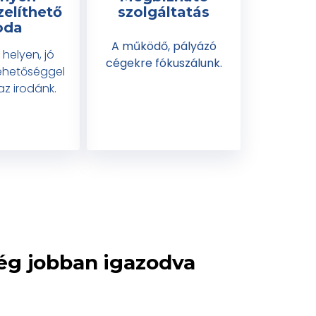
elíthető
szolgáltatás
oda
A működő, pályázó
 helyen, jó
cégekre fókuszálunk.
lehetőséggel
az irodánk.
még jobban igazodva