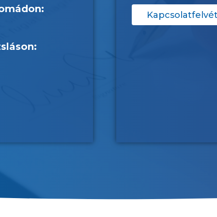
somádon:
Kapcsolatfelvét
zsláson: