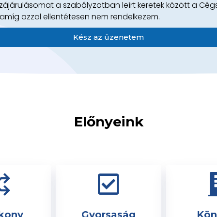
ájárulásomat a szabályzatban leírt keretek között a Cég
 amíg azzal ellentétesen nem rendelkezem.
Kész az üzenetem
Előnyeink
kony
Gyorsaság
Kön