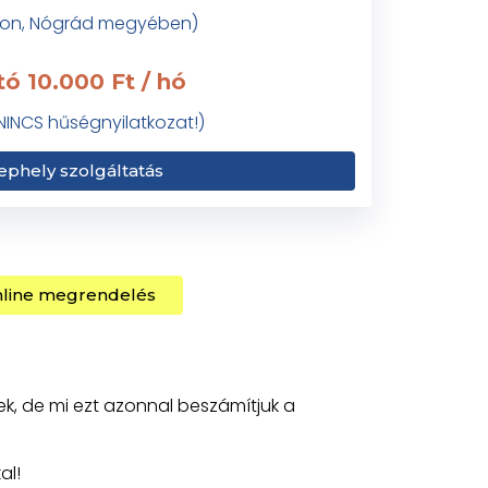
áson, Nógrád megyében)
tó 10.000 Ft / hó
NINCS hűségnyilatkozat!)
ephely szolgáltatás
line megrendelés
ek, de mi ezt azonnal beszámítjuk a
al!