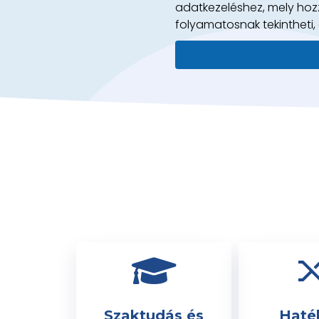
adatkezeléshez, mely hozz
folyamatosnak tekintheti,
Szaktudás és
Haté