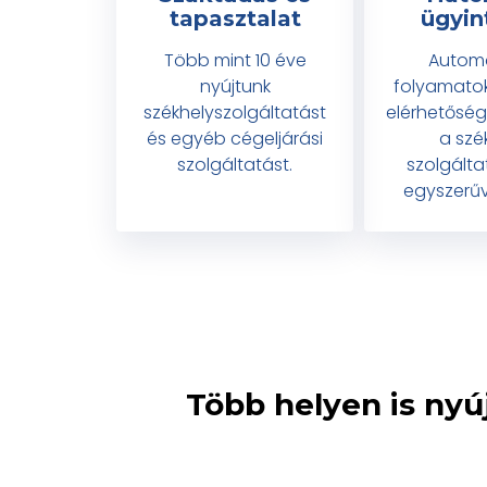
tapasztalat
ügyin
Több mint 10 éve
Automa
nyújtunk
folyamatokk
székhelyszolgáltatást
elérhetőség
és egyéb cégeljárási
a szé
szolgáltatást.
szolgált
egyszerű
Több helyen is nyú