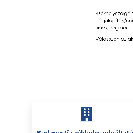
Székhelyszo
cégalapítás/cég
sincs, cégmódosí
Válasszon az alá
Budapesti székhelyszolgáltat