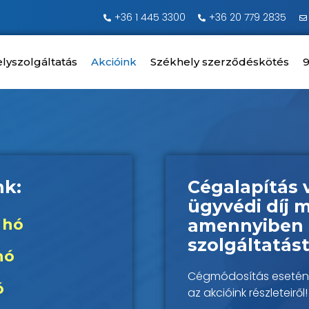
+36 1 445 3300
+36 20 779 2835
lyszolgáltatás
Akcióink
Székhely szerződéskötés
9
nk:
Cégalapítás
ügyvédi díj 
/ hó
amennyiben s
szolgáltatás
hó
Cégmódosítás esetén aká
ó
az akcióink részleteiről!