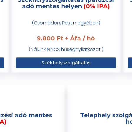
adó mentes helyen
(0% IPA)
(Csomádon, Pest megyében)
9.800 Ft + Áfa / hó
(Nálunk NINCS hűségnyilatkozat!)
Székhelyszolgáltatás
űzési adó mentes
Telephely szolg
A)
h