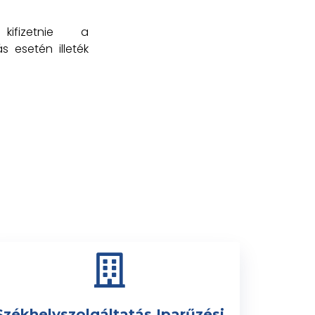
kifizetnie a
s esetén illeték
Székhelyszolgáltatás Iparűzési