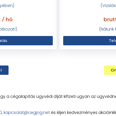
yében)
(Vizsl
 / hó
brut
atkozat!)
(Nálunk 
atás
Tel
l
On
gy a cégalapítás ügyvédi díját kifizeti ugyan az ügyvédn
0
,
kapcsolat@cegjog.net
és éljen kedvezményes akcióinkk